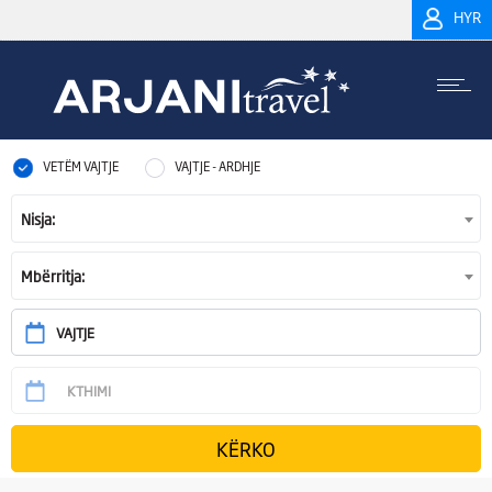
HYR
VETËM VAJTJE
VAJTJE - ARDHJE
Nisja:
Mbërritja: