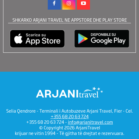
SHKARKO ARJANI TRAVEL NE APPSTORE DHE PLAY STORE
Selia Qendrore - Terminali i Autobuzeve Arjani Travel, Fier - Cel.
+355 68 20 63 724
+355 68 20 63 724 -
info@arjanitravel.com
© Copyright 2026 ArjaniTravel
krijuar ne vitin 1994 - Të gjitha të drejtat e rezervuara.