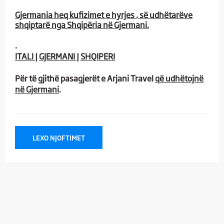
Gjermania heq kufizimet e hyrjes
, së udhëtarëve
shqiptarë nga Shqipëria në Gjermani.
.
ITALI
|
GJERMANI
|
SHQIPERI​
Për të gjithë pasagjerët e Arjani Travel
që udhëtojnë
në Gjermani
.
LEXO NJOFTIMET