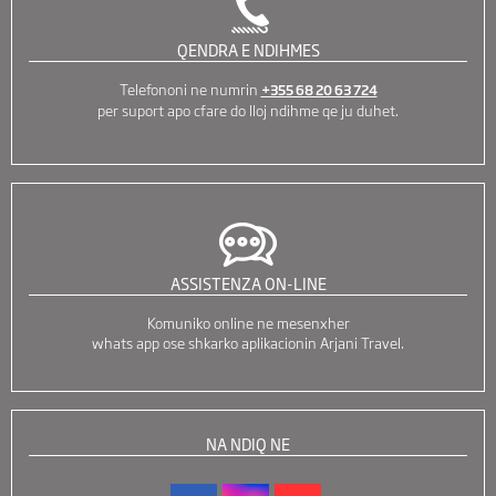
QENDRA E NDIHMES
Telefononi ne numrin
+355 68 20 63 724
per suport apo cfare do lloj ndihme qe ju duhet.
ASSISTENZA ON-LINE
Komuniko online ne mesenxher
whats app ose shkarko aplikacionin Arjani Travel.
NA NDIQ NE