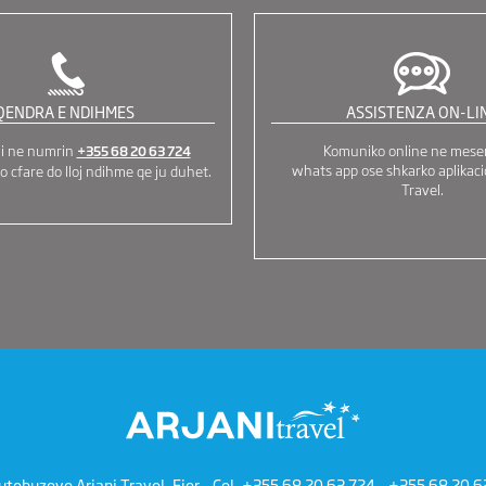
QENDRA E NDIHMES
ASSISTENZA ON-LI
ni ne numrin
Komuniko online ne mese
+355 68 20 63 724
whats app ose shkarko aplikaci
o cfare do lloj ndihme qe ju duhet.
Travel.
utobuzeve Arjani Travel, Fier - Cel.
+355 68 20 63 724
-
+355 68 20 6