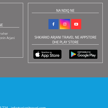
NA NDIQ NE
NE
nxher
SHKARKO ARJANI TRAVEL NE APPSTORE
onin Arjani
DHE PLAY STORE
3 724 -
info@arjanitravel.com