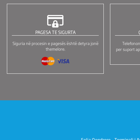
PAGESA TE SIGURTA
Siguria në procesin e pagesës është detyra jonë
Telefono
themelore.
per suport ap
Selia Qendrore - Terminali i A