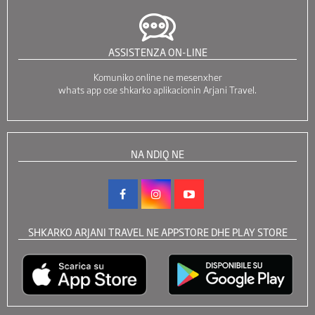
ASSISTENZA ON-LINE
Komuniko online ne mesenxher
whats app ose shkarko aplikacionin Arjani Travel.
NA NDIQ NE
SHKARKO ARJANI TRAVEL NE APPSTORE DHE PLAY STORE