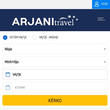
HYR
VETËM VAJTJE
VAJTJE - ARDHJE
Nisja:
Mbërritja: